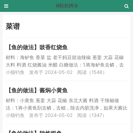
菜谱
【鱼的做法】豉香红烧鱼
材料：海鲈鱼 香菜 盐 老干妈豆豉油辣椒 葱姜 大蒜 花椒
大料 料酒 红烧酱油 米醋 白糖做法：1.将海鲈鱼去鳞，去
鳃、去内脏清洗干净，再把鱼身上的水擦净，将...
小猫钓鱼
发布于 2024-05-02
阅读（1548）
【鱼的做法】酱焖小黄鱼
材料：小黄鱼 葱姜 大蒜 花椒 东北大酱 料酒 干辣椒做
法：1.将小黄鱼刮去鳞，去鳃，除去内脏洗净，如果大酱比
较干，加少许水调稀2.锅加油烧热，下入花椒、葱姜蒜...
小猫钓鱼
发布于 2024-05-02
阅读（1347）