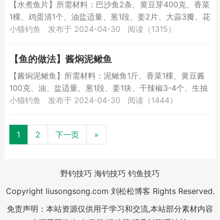
【水煮鱼片】所需材料：巴沙鱼2条、黄豆芽400克、香菜
1棵、鸡蛋清1个、油盐适量、葱1段、姜2片、大蒜3瓣、花
椒1/2汤匙、郫县豆瓣酱2汤匙、酱油1汤匙、料酒1...
小猫钓鱼
发布于 2024-04-30
阅读（1315）
【鱼的做法】酱焖泥鳅鱼
【酱焖泥鳅鱼】所需材料：泥鳅鱼1斤、香菜1棵、黄豆酱
100克、油、盐适量、葱1段、姜1块、干辣椒3-4个、生抽
1汤匙、红烧酱油半汤匙、料酒1汤匙、白糖半汤匙、1...
小猫钓鱼
发布于 2024-04-30
阅读（1444）
1
2
下一页
»
野钓技巧
海钓技巧
钓鱼技巧
Copyright liusongsong.com 刘松松博客 Rights Reserved.
免责声明：本站资源仅供用于学习和交流,本站部分素材内容