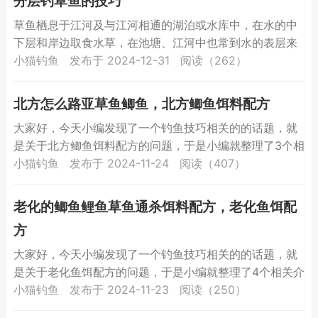
分层钓草鱼的技巧
草鱼栖息于江河及与江河相通的湖泊或水库中，在水的中
下层和岸边取食水草，在池塘、江河中也常到水的表层来
取食。草鱼它性活泼，游泳也很快。生长的最适温度为
小猫钓鱼
发布于 2024-12-31
阅读（262）
2532度，...
北方怎么路亚草鱼鲫鱼，北方鲫鱼饵料配方
大家好，今天小编发现了一个钓鱼技巧相关的的话题，就
是关于北方鲫鱼饵料配方的问题，于是小编就整理了3个相
关介绍北方鲫鱼饵料配方的解答，让我们一起看看吧。北
小猫钓鱼
发布于 2024-11-24
阅读（407）
方怎么路...
老化的鲫鱼鲤鱼草鱼通杀饵料配方，老化鱼饵配
方
大家好，今天小编发现了一个钓鱼技巧相关的的话题，就
是关于老化鱼饵配方的问题，于是小编就整理了4个相关介
绍老化鱼饵配方的解答，让我们一起看看吧。老化的鲫鱼
小猫钓鱼
发布于 2024-11-23
阅读（250）
鲤鱼草鱼...