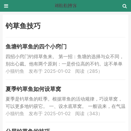
钓草鱼技巧
鱼塘钓草鱼的四个小窍门
四招小窍门钓得草鱼来。 第一招：鱼塘的选择与众不同，
别出心裁。他有两个原则：一是价位高的不钓。这不单单
从成本核算考虑，主要是鱼钓多了难以处理，而且回家已
小猫钓鱼
发布于 2025-01-02
阅读（285）
人困马乏...
夏季钓草鱼如何设草窝
夏季是钓草鱼的旺季。根据草鱼的活动规律，巧设草窝，
可以更多地钓获它。 一、设水底草窝。 一般说来，在气温
30℃以上，水深在1.5米左右，草鱼多在水的下层活动。
小猫钓鱼
发布于 2025-01-02
阅读（343）
在...