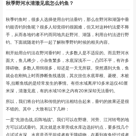
秋季野河水清澈见底怎么钓鱼？
秋季钓鱼时，很多人选择使用台钓法垂钓，那么在野河和湖荡中垂
钓能否钓到鱼呢？很多人却觉得钓很困难，但又对这种钓法爱不释
手，从而各地钓者不约而同地共赴野河、湖荡，利用台钓法进行野
钓。下面就随老钓手一起了解秋季野钓时候的相关内容。
刚开始用台钓法在野河垂钓时，大多数人是不适应的。而且野河水
面大，鱼儿稀少，小杂鱼繁多，水底深浅不一，凸凹不平，有许多
障碍物。多数人用饵很多，却还是一天无所获。突然遇到大鱼，鱼
就会在刚钩上时而挣断鱼线逃脱，其次挂住水底草根、菱梗、木桩
等,拉断鱼线的是经常发生的事情。有些水域离岸10多米远仅40厘
米深，清澈见底，有的水域10米之内有20米深却无法垂钓。
所以，我们将台钓法和传统的钓法相结合起来，垂钓的效果还是很
不错的。其中，大致有以下几种：
一是“先游击战,后阵地战”。我们可以在野塘、河旁、江河转弯的地
方可以试试垂钓。其次就是水草旁或水库边选好钓点，要多找几个
点试试水深、水底是否平坦或者有无障碍物，在看到有鱼经过或者