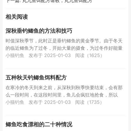
下一篇:
丸九鱼饵配方请教，丸九鱼饵配方
相关阅读
深秋垂钓鲫鱼的方法和技巧
时值深秋季节，此时正是垂钓鲫鱼的黄金季节。由于冬天
的临近鲫鱼为了过冬，开始大量的摄食，为过冬作好能量
的储备。在这一段时间钓鱼鲫鱼的上钩率是比较高的，而
小猫钓鱼
发布于 2025-01-03
阅读（1625）
且钓上来的...
五种秋天钓鲫鱼饵料配方
在寒冷的冬天到来之前，从深秋到秋季快要结束，会有那
么一段时间，在这段时间里，鱼儿会疯狂地抢食，所以
说，秋季钓鱼还是比较容易有一份好收获的。今天就为大
小猫钓鱼
发布于 2025-01-03
阅读（1735）
家介绍几款用...
鲫鱼吃食漂相的二十种情况