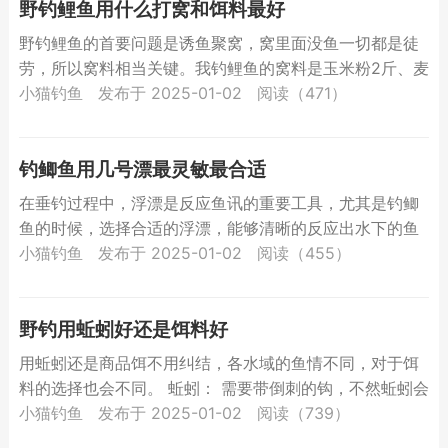
野钓鲤鱼用什么打窝和饵料最好
野钓鲤鱼的首要问题是诱鱼聚窝，窝里面没鱼一切都是徒
劳，所以窝料相当关键。我钓鲤鱼的窝料是玉米粉2斤、麦
麸1斤、谷子半斤、麦子半斤、高粱半斤、酿酒用的曲酒适
小猫钓鱼
发布于 2025-01-02
阅读（471）
量。将...
钓鲫鱼用几号漂最灵敏最合适
在垂钓过程中，浮漂是反应鱼讯的重要工具，尤其是钓鲫
鱼的时候，选择合适的浮漂，能够清晰的反应出水下的鱼
情，让钓鱼人即时把握提竿时机，提高中鱼率。那么夏天
小猫钓鱼
发布于 2025-01-02
阅读（455）
钓鲫鱼应该...
野钓用蚯蚓好还是饵料好
用蚯蚓还是商品饵不用纠结，各水域的鱼情不同，对于饵
料的选择也会不同。 蚯蚓： 需要带倒刺的钩，不然蚯蚓会
脱落。要让鱼儿多吃一会，浮漂信号顶漂或黑漂时 扬竿为
小猫钓鱼
发布于 2025-01-02
阅读（739）
佳。...