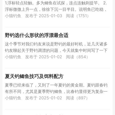
1.浮标轻点轻触。多为鲫鱼在试探，连点连触则提竿。 2.
浮标微微上升一点，徐徐下沉一目半目。说明鱼已吃稳，
可提竿。 3.标尾缓缓顶起，只送半目或最多一目，然后
小猫钓鱼
发布于 2025-01-03
阅读（1751）
漂...
野钓选什么形状的浮漂最合适
这个季节对我们钓友来说是野钓的最好时机，近几天诸多
钓友聊起关于野钓调漂的问题，今天就集中时间写了一下
自己的看法，希望能帮到更多的朋友们。 那么，在野钓过
小猫钓鱼
发布于 2025-01-02
阅读（854）
程中究竟...
夏天钓鲫鱼技巧及饵料配方
夏季已经来临了，又到了一年夏钓的黄金期。夏钓跟春钓
有所不同，尤其是夏季野钓鲫鱼，比春钓显得更为复杂一
点，难度也会加大。过高的水温，会使鲫鱼的摄食欲望减
小猫钓鱼
发布于 2025-01-02
阅读（897）
弱，所以夏...