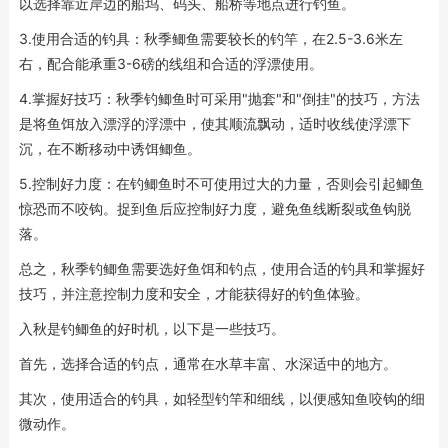
以选择靠近岸边的船坞、码头、船桥等地点进行钓鱼。
3.使用合适的钓具：秋季鲫鱼需要较长的钓竿，在2.5-3.6米左
右，配合能承重3-6磅的线组和合适的浮漂使用。
4.掌握好技巧：秋季钓鲫鱼时可采用"抛套"和"倒挂"的技巧，方法
是将鱼饵放入漂浮的浮漂中，使其顺流飘动，适时收线使浮漂下
沉，在不断移动中诱饵鲫鱼。
5.控制好力度：在钓鲫鱼时不可使用过大的力量，否则会引起鲫鱼
惊恐而不咬钩。捉到鱼后应控制好力度，避免鱼线断裂或鱼钩脱
落。
总之，秋季钓鲫鱼需要选好鱼饵和钓点，使用合适的钓具和掌握好
技巧，并注意控制力度和安全，才能获得好的钓鱼体验。
入秋是钓鲫鱼的好时机，以下是一些技巧。
首先，选择合适的钓点，通常在水草丰富、水深适中的地方。
其次，使用适合的钓具，如轻型钓竿和细线，以便感知鱼咬钩的细
微动作。