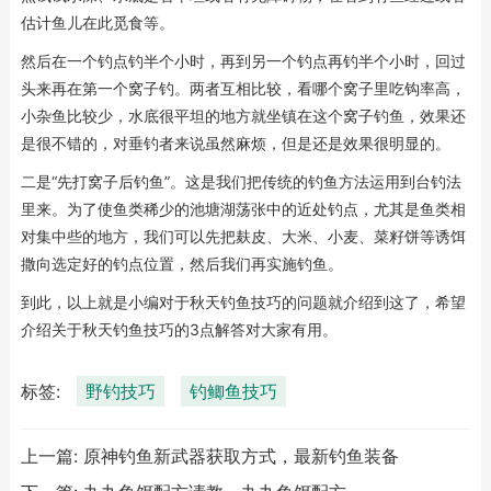
估计鱼儿在此觅食等。
然后在一个钓点钓半个小时，再到另一个钓点再钓半个小时，回过
头来再在第一个窝子钓。两者互相比较，看哪个窝子里吃钩率高，
小杂鱼比较少，水底很平坦的地方就坐镇在这个窝子钓鱼，效果还
是很不错的，对垂钓者来说虽然麻烦，但是还是效果很明显的。
二是“先打窝子后钓鱼”。这是我们把传统的钓鱼方法运用到台钓法
里来。为了使鱼类稀少的池塘湖荡张中的近处钓点，尤其是鱼类相
对集中些的地方，我们可以先把麸皮、大米、小麦、菜籽饼等诱饵
撒向选定好的钓点位置，然后我们再实施钓鱼。
到此，以上就是小编对于秋天钓鱼技巧的问题就介绍到这了，希望
介绍关于秋天钓鱼技巧的3点解答对大家有用。
标签:
野钓技巧
钓鲫鱼技巧
上一篇:
原神钓鱼新武器获取方式，最新钓鱼装备