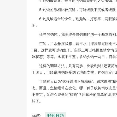
4.野钓最普通、最常用的钓饵是蚯蚓之类虫饵
5.钓钝的漂相比较沉稳，可能缓慢下沉或者缓
6.钓灵敏适合钓快鱼，勤抛钩，打频率，两眼
闲。
适当的钓钝，我觉得是野钓调钓的一个基本原则
空钩，半水悬浮状态，调平水（浮漂漂尾刚刚平
1目。这样就可以钓鱼了。实际上可以根据鱼情水情灵活
浮状态）等等。水底不平整，多钓少钓一两目，何尝
这样的调漂方法，只有两步，比较5步法还要简
于调目，已经说明钩饵受到了地面支撑，钩饵肯定已
可能有人认为“这样调漂不够精确”。追求调漂“
态。而且，鱼情经常在变化。哪一种子线钩饵状态是“
不确定，又怎么能做到“精确”？用这样的简单的调
钓了。
标签:
野钓技巧