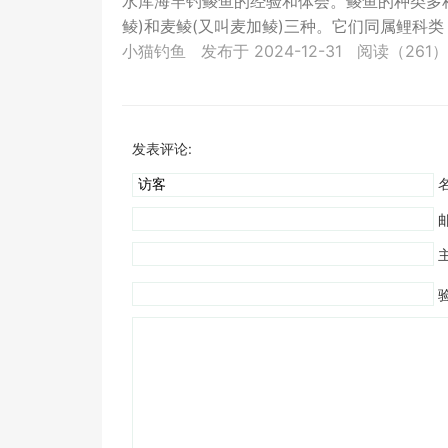
水库海竿钓鲮鱼的经验和体会。鲮鱼的种类多种
鲮)和麦鲮(又叫麦加鲮)三种。它们同属鲤科类，
小猫钓鱼
发布于 2024-12-31
阅读（261）
发表评论:
名
验