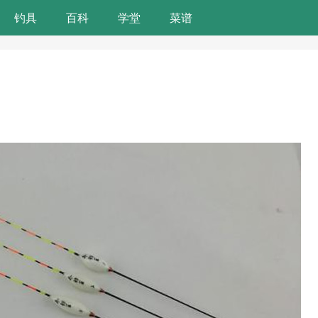
钓具
百科
学堂
菜谱
）