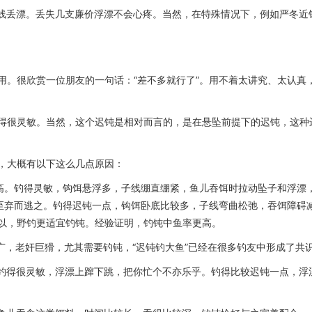
断线丢漂。丢失几支廉价浮漂不会心疼。当然，在特殊情况下，例如严冬近
用。很欣赏一位朋友的一句话：“差不多就行了”。用不着太讲究、太认真
得很灵敏。当然，这个迟钝是相对而言的，是在悬坠前提下的迟钝，这种
，大概有以下这么几点原因：
要高。钓得灵敏，钩饵悬浮多，子线绷直绷紧，鱼儿吞饵时拉动坠子和浮漂
甚至弃而逃之。钓得迟钝一点，钩饵卧底比较多，子线弯曲松弛，吞饵障碍
以，野钓更适宜钓钝。经验证明，钓钝中鱼率更高。
广，老奸巨猾，尤其需要钓钝，“迟钝钓大鱼”已经在很多钓友中形成了共
果钓得很灵敏，浮漂上蹿下跳，把你忙个不亦乐乎。钓得比较迟钝一点，浮