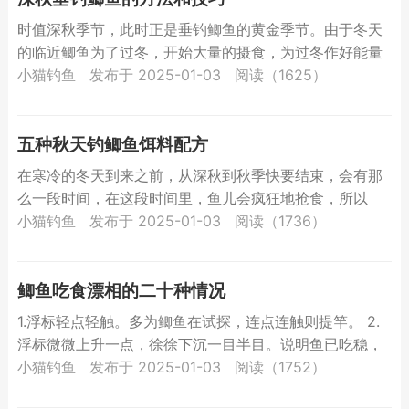
时值深秋季节，此时正是垂钓鲫鱼的黄金季节。由于冬天
的临近鲫鱼为了过冬，开始大量的摄食，为过冬作好能量
的储备。在这一段时间钓鱼鲫鱼的上钩率是比较高的，而
小猫钓鱼
发布于 2025-01-03
阅读（1625）
且钓上来的...
五种秋天钓鲫鱼饵料配方
在寒冷的冬天到来之前，从深秋到秋季快要结束，会有那
么一段时间，在这段时间里，鱼儿会疯狂地抢食，所以
说，秋季钓鱼还是比较容易有一份好收获的。今天就为大
小猫钓鱼
发布于 2025-01-03
阅读（1736）
家介绍几款用...
鲫鱼吃食漂相的二十种情况
1.浮标轻点轻触。多为鲫鱼在试探，连点连触则提竿。 2.
浮标微微上升一点，徐徐下沉一目半目。说明鱼已吃稳，
可提竿。 3.标尾缓缓顶起，只送半目或最多一目，然后
小猫钓鱼
发布于 2025-01-03
阅读（1752）
漂...