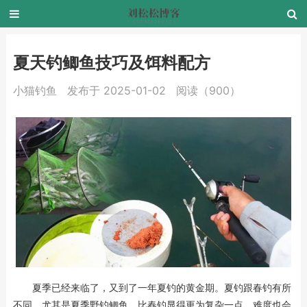
夏天钓鲫鱼技巧及饵料配方
小猫钓鱼
发布于 2025-01-02
阅读（900）
夏季已经来临了，又到了一年夏钓的黄金期。夏钓跟春钓有所
不同，尤其是夏季野钓鲫鱼，比春钓显得更为复杂一点，难度也会