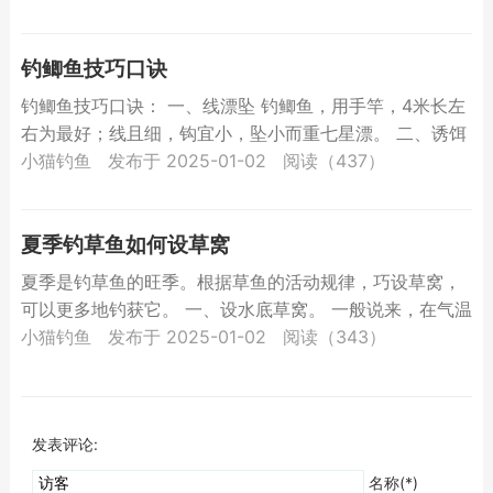
一...
钓鲫鱼技巧口诀
钓鲫鱼技巧口诀： 一、线漂坠 钓鲫鱼，用手竿，4米长左
右为最好；线且细，钩宜小，坠小而重七星漂。 二、诱饵
钓饵 1、宜用的诱饵有： 黄豆粉、蚕豆粉，大米粉、玉
小猫钓鱼
发布于 2025-01-02
阅读（437）
米...
夏季钓草鱼如何设草窝
夏季是钓草鱼的旺季。根据草鱼的活动规律，巧设草窝，
可以更多地钓获它。 一、设水底草窝。 一般说来，在气温
30℃以上，水深在1.5米左右，草鱼多在水的下层活动。
小猫钓鱼
发布于 2025-01-02
阅读（343）
在...
发表评论:
名称(*)