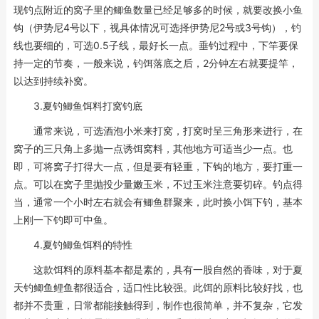
现钓点附近的窝子里的鲫鱼数量已经足够多的时候，就要改换小鱼
钩（伊势尼4号以下，视具体情况可选择伊势尼2号或3号钩），钓
线也要细的，可选0.5子线，最好长一点。垂钓过程中，下竿要保
持一定的节奏，一般来说，钓饵落底之后，2分钟左右就要提竿，
以达到持续补窝。
3.夏钓鲫鱼饵料打窝钓底
通常来说，可选酒泡小米来打窝，打窝时呈三角形来进行，在
窝子的三只角上多抛一点诱饵窝料，其他地方可适当少一点。也
即，可将窝子打得大一点，但是要有轻重，下钩的地方，要打重一
点。可以在窝子里抛投少量嫩玉米，不过玉米注意要切碎。钓点得
当，通常一个小时左右就会有鲫鱼群聚来，此时换小饵下钓，基本
上刚一下钓即可中鱼。
4.夏钓鲫鱼饵料的特性
这款饵料的原料基本都是素的，具有一股自然的香味，对于夏
天钓鲫鱼鲤鱼都很适合，适口性比较强。此饵的原料比较好找，也
都并不贵重，日常都能接触得到，制作也很简单，并不复杂，它发