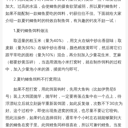
加大。过高的水温，会使鲫鱼的摄食欲望减弱，所以夏钓鲫鱼时，
如果不能配制一款鲫鱼爱吃的饵料，钓获往往不佳。下面就给大家
介绍一款夏钓鲫鱼时的特效自制鱼饵，有兴趣的钓友不妨一试：
1.夏钓鲫鱼饵料做法
取适量的粗玉米（量为40%），用文火在锅中炒出香甜味；取
麦麸（量为50%）在锅中炒出香味，颜色稍发黄即可，然后将它们
跟平常吃的面粉（量为10%）混合，再分别加入少量花生米、芝麻
（都要炒黄压碎），当选用酒泡小米打窝时，就在制作饵料的过程
中，加入少量泡小米的酒，揉搓均匀即可。
2.夏钓鲫鱼饵料不打窝用法
如果不想打窝，用此饵装钩时，先用大鱼钩（比如伊势尼6
号）装上大饵团抛竿，抛竿时，一定要将落点集中在一个点上，待
浮漂站立后就立刻扬竿重新装饵团，如此反复做，次数不下30次为
好。这个过程中，即使出现鱼进窝的情况，也尽量不要让它咬钩。
照此法操作，如果钓点选择得到，通常半个小时左右就能够聚到大
量的鲫鱼在窝子里。此饵鲤鱼同样很喜欢，所以可兼钓鲤鱼。当发