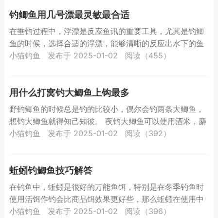
钓鲫鱼用几号漂最灵敏最合适
在垂钓过程中，浮漂是反应鱼讯的重要工具，尤其是钓鲫
鱼的时候，选择合适的浮漂，能够清晰的反应出水下的鱼
情，让钓鱼人即时把握提竿时机，提高中鱼率。那么夏天
小猫钓鱼
发布于 2025-01-02
阅读（455）
钓鲫鱼应该...
用什么打窝钓大鲫鱼上钩最多
野钓鲫鱼的时候总是钓的比较小，偶尔会钓两条大鲫鱼，
想钓大鲫鱼就得知己知彼。 夜钓大鲫鱼可以使用酒米，麝
香米，蒸煮小麦加颗粒混合物打窝，少量谷物商品饵也是
小猫钓鱼
发布于 2025-01-02
阅读（392）
可以混合...
蚯蚓钓鲫鱼技巧解答
在钓鱼中，蚯蚓是很好的万能鱼饵，特别是在冬季钓鱼时
使用活饵作钓会比商品饵效果更好些，那么蚯蚓在使用中
又有哪些需要我们注意的呢？ 一、蚯蚓“瘟”了最好不用 有
小猫钓鱼
发布于 2025-01-02
阅读（396）