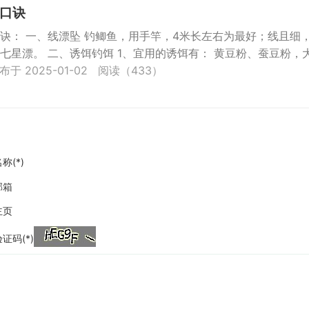
口诀
诀： 一、线漂坠 钓鲫鱼，用手竿，4米长左右为最好；线且细
七星漂。 二、诱饵钓饵 1、宜用的诱饵有： 黄豆粉、蚕豆粉，
布于 2025-01-02
阅读（433）
称(*)
邮箱
主页
证码(*)