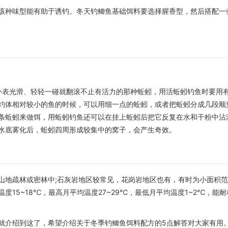
该种味型能有助于诱钓。冬天钓鲫鱼基础饵料要选择腥香型，然后搭配一
。
外表光滑、轻轻一碰就翻滚不止有活力的那种蚯蚓，用活蚯蚓钓鱼时要用
钓体相对较小的鱼的时候，可以用细一点的蚯蚓，或者把蚯蚓分成几段顺
条蚯蚓来做饵，用蚯蚓钓鱼还可以在挂上蚯蚓后把它反复在水和干粉中沾
水底雾化后，蚯蚓四周形成较集中的窝子，会产生奇效。
山地疏林或密林中;石灰岩地区较常见，花岗岩地区也有，有时为小面积
15~18℃，最高月平均温度27~29℃，最低月平均温度1~2℃，能
就介绍到这了，希望介绍关于冬季钓鲫鱼饵料配方的5点解答对大家有用