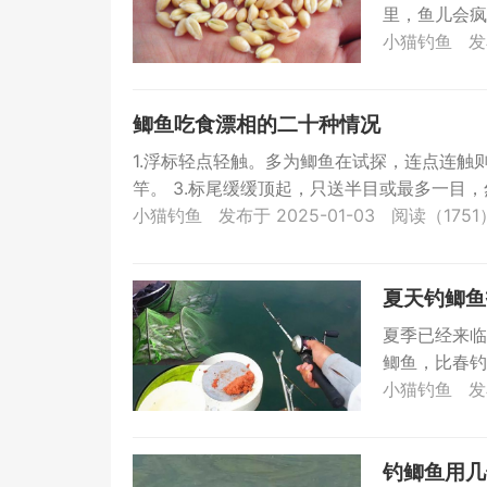
里，鱼儿会疯
大家介绍几款用
小猫钓鱼
发
鲫鱼吃食漂相的二十种情况
1.浮标轻点轻触。多为鲫鱼在试探，连点连触
竿。 3.标尾缓缓顶起，只送半目或最多一目，然
小猫钓鱼
发布于 2025-01-03
阅读（1751
夏天钓鲫鱼
夏季已经来临
鲫鱼，比春钓
减弱，所以夏..
小猫钓鱼
发
钓鲫鱼用几