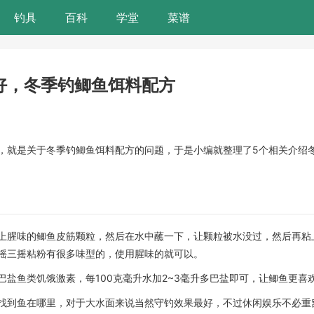
钓具
百科
学堂
菜谱
好，冬季钓鲫鱼饵料配方
）
，就是关于冬季钓鲫鱼饵料配方的问题，于是小编就整理了5个相关介绍
上腥味的鲫鱼皮筋颗粒，然后在水中蘸一下，让颗粒被水没过，然后再粘
摇三摇粘粉有很多味型的，使用腥味的就可以。
盐鱼类饥饿激素，每100克毫升水加2~3毫升多巴盐即可，让鲫鱼更喜
找到鱼在哪里，对于大水面来说当然守钓效果最好，不过休闲娱乐不必重