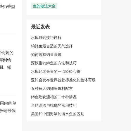
鱼的做法大全
些奶香型
最近发表
水库野钓技巧详解
钓鲤鱼最合适的天气选择
有倒刺的
如何选择钓鱼眼镜
穿到钩
深秋垂钓鲫鱼的方法和技巧
涮、摇
水库钓老头鱼的一点经验心得
亚钓会发布世界首款标准化钓鱼体育场
五种秋天钓鲫鱼饵料配方
鲫鱼吃食漂相的二十种情况
范围内的单
台钓调漂与找底的实用技巧
耐极端最低
美国和中国海竿钓淡水鱼的区别
。