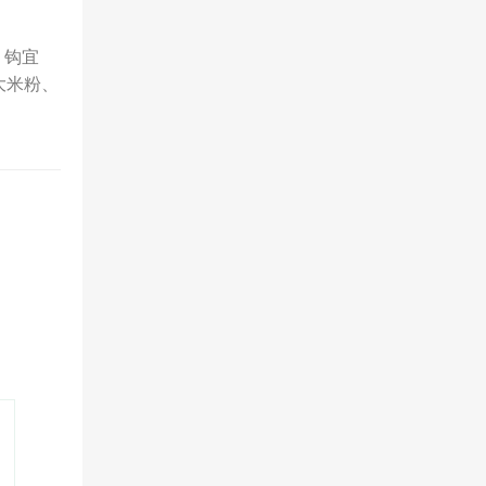
，钩宜
大米粉、