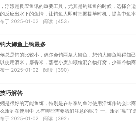
，浮漂是反应鱼讯的重要工具，尤其是钓鲫鱼的时候，选择合适
的反应出水下的鱼情，让钓鱼人即时把握提竿时机，提高中鱼率
...
布于 2025-01-02
阅读（453）
钓大鲫鱼上钩最多
候总是钓的比较小，偶尔会钓两条大鲫鱼，想钓大鲫鱼就得知己
以使用酒米，麝香米，蒸煮小麦加颗粒混合物打窝，少量谷物商
布于 2025-01-02
阅读（390）
技巧解答
蚓是很好的万能鱼饵，特别是在冬季钓鱼时使用活饵作钓会比商
么蚯蚓在使用中 又有哪些需要我们注意的呢？ 一、蚯蚓“瘟”了
布于 2025-01-02
阅读（392）