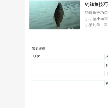
钓鲫鱼技巧
钓鲫鱼技巧口
小，坠小而重
玉米...
小猫钓鱼
发
发表评论:
名
验