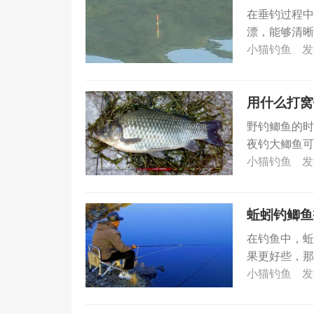
在垂钓过程中
漂，能够清晰
夏天钓鲫鱼应该
小猫钓鱼
发
用什么打窝
野钓鲫鱼的时
夜钓大鲫鱼可
是可以混合...
小猫钓鱼
发
蚯蚓钓鲫鱼
在钓鱼中，蚯
果更好些，那
有一...
小猫钓鱼
发