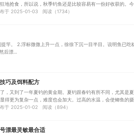
狂地抢食，所以说，秋季钓鱼还是比较容易有一份好收获的。今
...
布于 2025-01-03
阅读（1734）
则提竿。 2.浮标微微上升一点，徐徐下沉一目半目。说明鱼已吃
后漂...
）
技巧及饵料配方
了，又到了一年夏钓的黄金期。夏钓跟春钓有所不同，尤其是夏
显得更为复杂一点，难度也会加大。过高的水温，会使鲫鱼的摄
.
布于 2025-01-02
阅读（894）
号漂最灵敏最合适