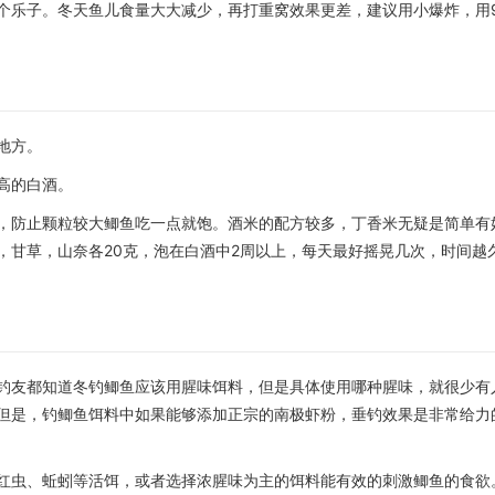
个乐子。冬天鱼儿食量大大减少，再打重窝效果更差，建议用小爆炸，用9
地方。
高的白酒。
，防止颗粒较大鲫鱼吃一点就饱。酒米的配方较多，丁香米无疑是简单有
，甘草，山奈各20克，泡在白酒中2周以上，每天最好摇晃几次，时间越
钓友都知道冬钓鲫鱼应该用腥味饵料，但是具体使用哪种腥味，就很少有
但是，钓鲫鱼饵料中如果能够添加正宗的南极虾粉，垂钓效果是非常给力
红虫、蚯蚓等活饵，或者选择浓腥味为主的饵料能有效的刺激鲫鱼的食欲