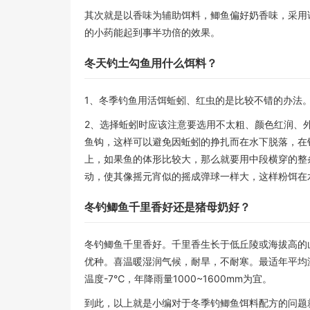
其次就是以香味为辅助饵料，鲫鱼偏好奶香味，采用
的小药能起到事半功倍的效果。
冬天钓土勾鱼用什么饵料？
1、冬季钓鱼用活饵蚯蚓、红虫的是比较不错的办法
2、选择蚯蚓时应该注意要选用不太粗、颜色红润、
鱼钩，这样可以避免因蚯蚓的挣扎而在水下脱落，在
上，如果鱼的体形比较大，那么就要用中段横穿的整
动，使其像摇元宵似的摇成弹球一样大，这样粉饵在
冬钓鲫鱼千里香好还是猪母奶好？
冬钓鲫鱼千里香好。千里香生长于低丘陵或海拔高的
优种。喜温暖湿润气候，耐旱，不耐寒。最适年平均温度
温度-7℃，年降雨量1000~1600mm为宜。
到此，以上就是小编对于冬季钓鲫鱼饵料配方的问题