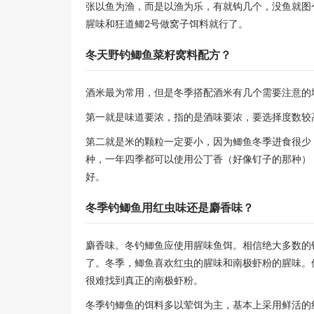
张以鱼为渔，而是以渔为乐，有就钩几个，没鱼就图
腥味和狂道鲫2号做窝子饵料就行了。
冬天野钓鲫鱼菜籽窝料配方？
酒米最为常用，但是冬季搭配酒米有几个需要注意的
第一就是味道要浓，指的是酒味要浓，要选择度数较
第二就是米的颗粒一定要小，因为鲫鱼冬季进食很少
种，一年四季都可以使用公丁香（好像钉子的那种）
好。
冬季钓鲫鱼用红虫味还是麝香味？
麝香味。冬钓鲫鱼应使用腥味鱼饵。相信绝大多数的
了。冬季，鲫鱼喜欢红虫的腥味和南极虾粉的腥味。
很难找到真正的南极虾粉。
冬季钓鲫鱼的饵料多以荤饵为主，基本上采用鲜活的