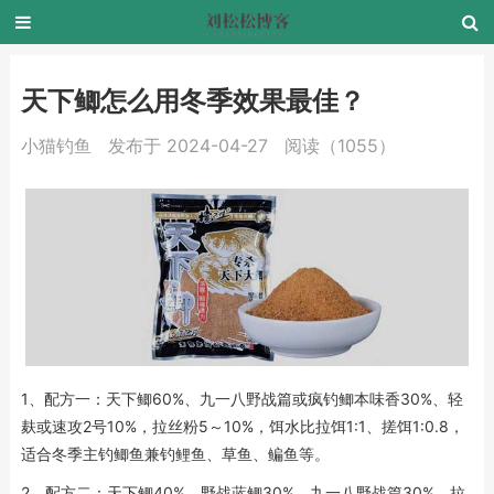
天下鲫怎么用冬季效果最佳？
小猫钓鱼
发布于 2024-04-27
阅读（1055）
1、配方一：天下鲫60%、九一八野战篇或疯钓鲫本味香30%、轻
麸或速攻2号10%，拉丝粉5～10%，饵水比拉饵1:1、搓饵1:0.8，
适合冬季主钓鲫鱼兼钓鲤鱼、草鱼、鳊鱼等。
2、配方二：天下鲫40%、野战蓝鲫30%、九一八野战篇30%，拉