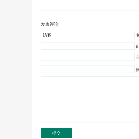
发表评论:
名
验