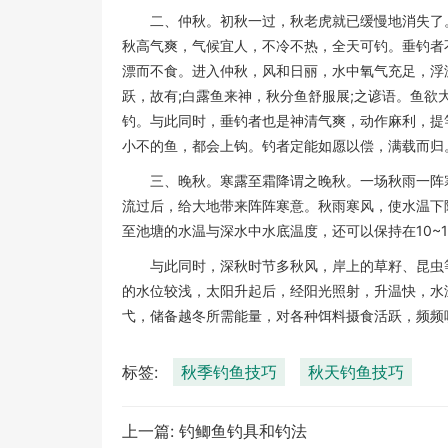
二、仲秋。初秋一过，秋老虎就已缓慢地消失了
秋高气爽，气候宜人，不冷不热，全天可钓。垂钓者
漂而不食。进入仲秋，风和日丽，水中氧气充足，浮
跃，故有;白露鱼来神，秋分鱼舒服展;之谚语。鱼
钓。与此同时，垂钓者也是神清气爽，动作麻利，提
小不的鱼，都会上钩。钓者定能如愿以偿，满载而归
三、晚秋。寒露至霜降谓之晚秋。一场秋雨一阵
流过后，给大地带来阵阵寒意。秋雨寒风，使水温下
至池塘的水温与深水中水底温度，还可以保持在10~
与此同时，深秋时节多秋风，岸上的草籽、昆虫
的水位较浅，太阳升起后，经阳光照射，升温快，水
弋，储备越冬所需能量，对各种饵料摄食活跃，频频
标签:
秋季钓鱼技巧
秋天钓鱼技巧
上一篇:
钓鲫鱼钓具和钓法