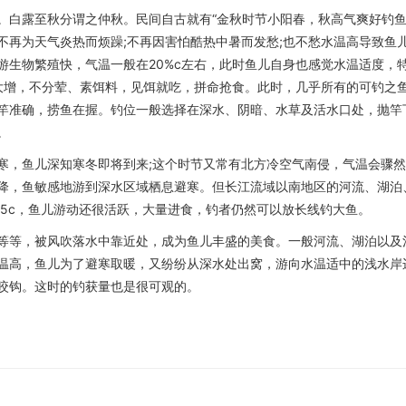
。白露至秋分谓之仲秋。民间自古就有“金秋时节小阳春，秋高气爽好钓鱼
不再为天气炎热而烦躁;不再因害怕酷热中暑而发愁;也不愁水温高导致鱼
游生物繁殖快，气温一般在20%c左右，此时鱼儿自身也感觉水温适度，
欲大增，不分荤、素饵料，见饵就吃，拼命抢食。此时，几乎所有的可钓之
竿准确，捞鱼在握。钓位一般选择在深水、阴暗、水草及活水口处，抛竿
。
寒，鱼儿深知寒冬即将到来;这个时节又常有北方冷空气南侵，气温会骤
降，鱼敏感地游到深水区域栖息避寒。但长江流域以南地区的河流、湖泊
15c，鱼儿游动还很活跃，大量进食，钓者仍然可以放长线钓大鱼。
等等，被风吹落水中靠近处，成为鱼儿丰盛的美食。一般河流、湖泊以及
温高，鱼儿为了避寒取暖，又纷纷从深水处出窝，游向水温适中的浅水岸
咬钩。这时的钓获量也是很可观的。