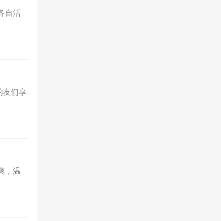
各自活
钓友们享
爽，温