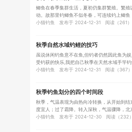
鲫鱼在春季集群生活，夏初仍集群繁殖。繁殖
动。故那里钓鲫鱼不似冬春，可连续钓上鲫鱼，
小猫钓鱼
发布于 2024-12-31
阅读（261）
秋季自然水域钓鲤的技巧
虽说休闲钓鱼意不在鱼,但钓者仍然因此鱼为娱
受钓获的快乐,我把自己秋季在天然水域手竿钓鲤
小猫钓鱼
发布于 2024-12-31
阅读（367
秋季钓鱼划分的四个时间段
秋季，气温表现为由热向冷转换，从开始到结
度宜人；过了霜降。转入深秋，气温骤降，北京
小猫钓鱼
发布于 2024-12-30
阅读（232