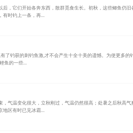
以后，它们开始各奔东西，散群觅食生长。初秋，这些鲫鱼仍旧
有时钓上一条，再...
,有了钓获的刺钓鱼激,才不会产生十全十美的遗憾。为使更多的
鱼的一些...
）
束，气温变化很大，立秋刚过，气温仍然很高；处暑之后秋高气
地区有时已见冰霜...
）