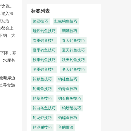
”之说。
标签列表
儿避入深
特别活
路亚技巧
红虫钓鱼技巧
鱼都会上
蚯蚓钓鱼技巧
调漂技巧
下钩，大
春季钓鱼技巧
春天钓鱼技巧
夏季钓鱼技巧
夏天钓鱼技巧
然下降，寒
秋季钓鱼技巧
秋天钓鱼技巧
、水库甚
冬季钓鱼技巧
冬天钓鱼技巧
池塘岸边
钓鲈鱼技巧
钓桂鱼技巧
边寻食游
钓鲫鱼技巧
钓青鱼技巧
钓草鱼技巧
钓石斑鱼技巧
钓白条鱼技巧
钓螃蟹技巧
钓龙虾技巧
钓鳊鱼技巧
钓泥鳅技巧
鱼的做法