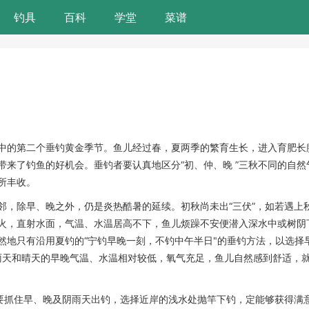
钓具
百科
学堂
菜谱
）
中的第二个垂钓黄金季节。鱼儿经过春，夏两季的繁育生长，进入育肥长
来了钓鱼的好机会。垂钓者要认真地区分“初、仲、晚 ”三秋不同的自然
所丰收。
邻，除早、晚之外，仍是炎热酷暑的延续。初秋尚未出“三伏”，如若遇上
火，直射水面，气温、水温居高不下，鱼儿烦躁不安便潜入深水中或树阴
地只有沿用夏钓的“宁钓早晚一刻，不钓中午半日"的垂钓方法，以选择早
为阴雨天和晴天的早晚气温、水温相对较低，氧气充足，鱼儿自然感到舒适，
只要抓住早、晚及阴雨天出钓，选择近岸的浅水处抛竿下钓，定能够获得满