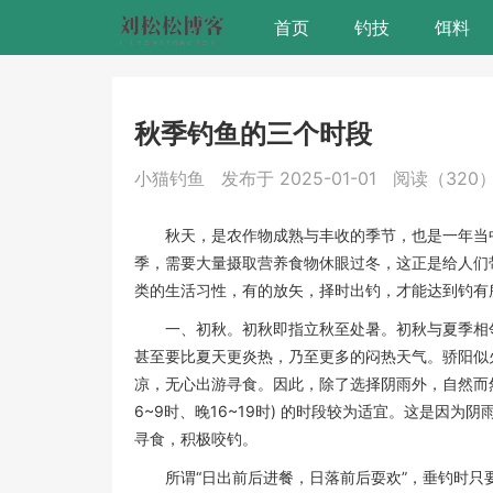
首页
钓技
饵料
秋季钓鱼的三个时段
小猫钓鱼
发布于 2025-01-01
阅读（320
秋天，是农作物成熟与丰收的季节，也是一年当
季，需要大量摄取营养食物休眼过冬，这正是给人们带
类的生活习性，有的放矢，择时出钓，才能达到钓有
一、初秋。初秋即指立秋至处暑。初秋与夏季相
甚至要比夏天更炎热，乃至更多的闷热天气。骄阳似
凉，无心出游寻食。因此，除了选择阴雨外，自然而然
6~9时、晚16~19时) 的时段较为适宜。这是因
寻食，积极咬钓。
所谓“日出前后进餐，日落前后耍欢”，垂钓时