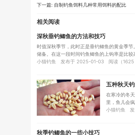
下一篇:
自制钓鱼饵料几种常用饵料的配比
相关阅读
深秋垂钓鲫鱼的方法和技巧
时值深秋季节，此时正是垂钓鲫鱼的黄金季节
储备。在这一段时间钓鱼鲫鱼的上钩率是比较高
小猫钓鱼
发布于 2025-01-03
阅读（162
五种秋天钓
在寒冷的冬天
里，鱼儿会疯
大家介绍几款用
小猫钓鱼
发
秋季钓鲫鱼的一些小技巧