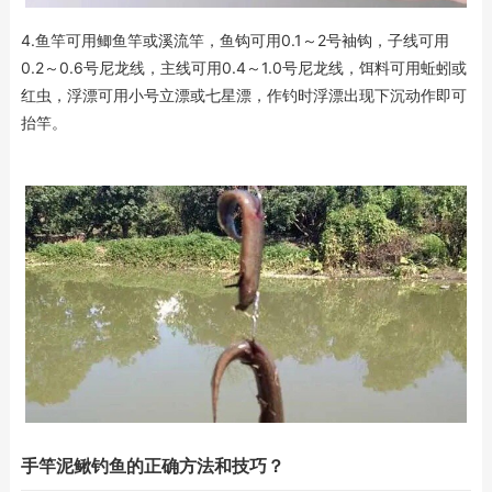
4.鱼竿可用鲫鱼竿或溪流竿，鱼钩可用0.1～2号袖钩，子线可用
0.2～0.6号尼龙线，主线可用0.4～1.0号尼龙线，饵料可用蚯蚓或
红虫，浮漂可用小号立漂或七星漂，作钓时浮漂出现下沉动作即可
抬竿。
手竿泥鳅钓鱼的正确方法和技巧？