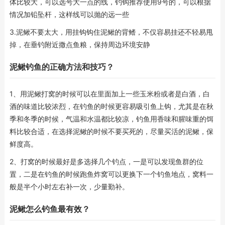
体比较大，可以选号大一点的线，钓钩推荐使用9号的，可以根据
情况加铅坠杆，这样线可以抛的远一些
3.泥鳅不要太大，用挂钩钩住泥鳅的背鳍，不仅容易挂还不轻易甩
掉，在垂钓附近撒点鱼粮，保持周边环境安静
泥鳅钓鱼的正确方法和技巧？
1、用泥鳅打窝的时候可以在里面加上一些玉米粉或者是白酒，白
酒的味道比较浓烈，在钓鱼的时候更容易吸引鱼上钩，尤其是在秋
季和冬季的时候，气温和水温都比较凉，钓鱼用香味和腥味重的饵
料比较合适，在选择泥鳅的时候不要买死的，尽量买活的泥鳅，保
鲜度高。
2、打窝的时候最好是多选择几个钓点，一是可以发现鱼群的位
置，二是在钓鱼的时候跑鱼炸窝可以更换下一个钓鱼地点，窝料一
般是半个小时左右补一次，少量勤补。
泥鳅怎么钓鱼最有效？