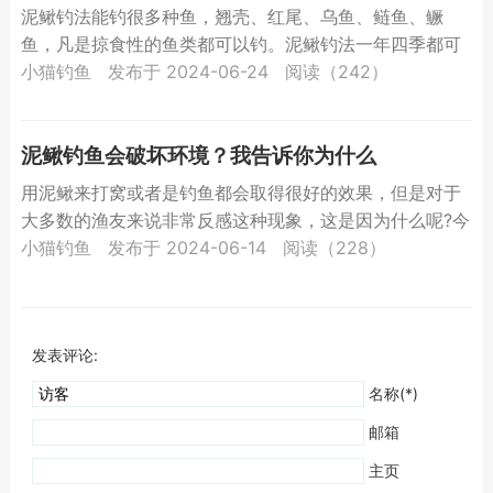
泥鳅钓法能钓很多种鱼，翘壳、红尾、乌鱼、鲢鱼、鳜
鱼，凡是掠食性的鱼类都可以钓。泥鳅钓法一年四季都可
以钓，但是钓泥鳅的黄金季节是每年的8、9、10三个
小猫钓鱼
发布于 2024-06-24
阅读（242）
月，...
泥鳅钓鱼会破坏环境？我告诉你为什么
用泥鳅来打窝或者是钓鱼都会取得很好的效果，但是对于
大多数的渔友来说非常反感这种现象，这是因为什么呢?今
天就让小编来带领大家来探寻一下到底为什么利用泥鳅来
小猫钓鱼
发布于 2024-06-14
阅读（228）
当做...
发表评论:
名称(*)
邮箱
主页