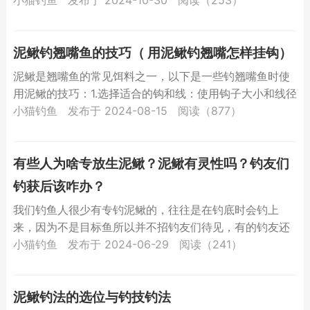
正确方法...
泥鳅钓翘嘴鱼的技巧（ 用泥鳅钓翘嘴怎样挂钩）
泥鳅是翘嘴鱼的常见饵料之一，以下是一些钓翘嘴鱼时使
用泥鳅的技巧：1.选择适合的钩和线：使用钩子大小和线径
要根据翘嘴鱼的大小和水域情况来选择，一般来说，钓翘
小猫钓鱼
发布于 2024-08-15
阅读（877）
嘴鱼用...
有些人为啥专放生泥鳅？泥鳅有灵性吗？钓友们
钓获后该咋办？
我们钓鱼人很少有专钓泥鳅的，往往是在钓底时会钓上
来，因为不是目标鱼所以并不招钓友们待见，有的钓友还
把它归类到小杂鱼范畴中，像对待麦穗、白条一样，摘钩
小猫钓鱼
发布于 2024-06-29
阅读（241）
后狠狠摔...
泥鳅钓法的选位与钓技钓法