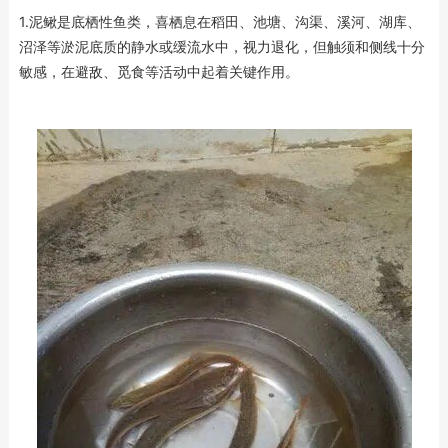
1.泥鳅是底栖性鱼类，喜栖息在稻田、池塘、沟渠、溪河、湖库、
沼泽等淤泥底质的静水或缓流水中，视力退化，但触须和侧线十分
敏感，在避敌、觅食等活动中起着关键作用。