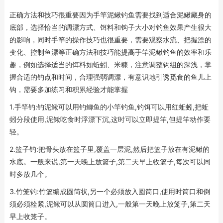
正确方法和技巧很重要因为手竿泥鳅钓鱼需要找到适合泥鳅藏身的
底部，选择恰当的调漂方式、饵料和钩子大小对钓鱼效果产生很大
的影响，同时手竿的操作技巧也很重要，需要观察水流、把握漂的
变化、控制鱼漂等正确方法和技巧能提高手竿泥鳅钓鱼的效率和乐
趣，例如选择适当的饵料如蚯蚓、米糠，注意调整钩组的深浅，掌
握合适的钓点和时间，合理强弱调漂，有意识地引诱觅食的鱼儿上
钩，需要多加练习和积累经验才能掌握
1.手竿钓:钓泥鳅可以用钓鲫鱼的小竿钓鱼,钓饵可以用红蚯蚓,把蚯
蚓分段使用,泥鳅吃食时浮漂下沉,这时可以立即提竿,但提竿动作要
轻。
2.篮子钓:把骨头放在篮子里,覆盖一层泥,然后把篮子放在有泥鳅的
水底。一般来说,第一天晚上放篮子,第二天早上收篮子,每次可以同
时多放几个。
3.竹笼钓:竹篮编成圆筒状,另一个必须放入圆筒口,使用时筒口和倒
须必须栓紧,泥鳅可以从圆筒口进入,一般第一天晚上放笼子,第二天
早上收笼子。