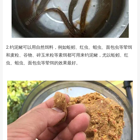
2.钓泥鳅可以用自然饵料，例如蚯蚓、红虫、蛆虫、面包虫等荤饵
和麦粒、谷物、碎玉米粒等素饵都可用来钓泥鳅，尤以蚯蚓、红
虫、蛆虫、面包虫等荤饵的效果最好。