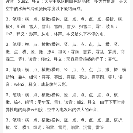
读音：xuě2、释义：天空中飘落的白色结晶体，多为六角形，是天
空中的水蒸气冷至摄氏零度以下凝结而成。
3、笔顺：横、点、横撇/横钩、竖、点、点、点、点、横折、横、
横4、组词：雪人、雪山、雪白、雪乡、扫雪二、霖1、读音：
lín2、释义：形声。从雨，林声。本义是久下不停的雨。
3、笔顺：横、点、横撇/横钩、竖、点、点、点、点、横、竖、
撇、点、横、竖、撇、捺4、组词：霖雨、愁霖、霖乱、霖澍、商
霖三、雰1、读音：fēn2、释义：形容霜雪很盛的样子；雾气。
3、笔顺：横、点、横撇/横钩、竖、点、点、点、点、撇、捺、横
折钩、撇4、组词：雰雰、雰围、雰霾、雰浊、雰霏四、雯1、读
音：wén2、释义：成花纹的云彩。
3、笔顺：横、点、横撇/横钩、竖、点、点、点、点、点、横、
撇、捺4、组词：雯华五、雷1、读音：léi2、释义：由于下雨时带
异性电的两块云相接，空中闪电发出的强大的声音。
3、笔顺：横、点、横撇/横钩、竖、点、点、点、点、竖、横折、
横、竖、横4、组词：闷雷、雷同、响雷、沉雷、雷管