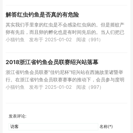
解答红虫钓鱼是否真的有危险
其实我们手里拿的红虫是不会感染红虫病的。但是摇蚊产
卵有先后，而且卵的孵化也是有时间先后的。当人们把已
孵化长大的红虫捞起来当鱼的饵料时，其他还未孵化的红
小猫钓鱼
发布于 2025-01-02
阅读（991）
虫卵就依附...
2018浙江省钓鱼会员联赛绍兴站落幕
浙江省钓鱼会员联赛“佳钓尼杯”绍兴站在西施故里诸暨举
行。在浙江省钓鱼会员联赛赛事的推动下，会员参与度明
显提升，不少前几站已取得好成绩的，甚至已有国家级头
小猫钓鱼
发布于 2025-01-02
阅读（997）
衔的钓手...
发表评论:
名称(*)