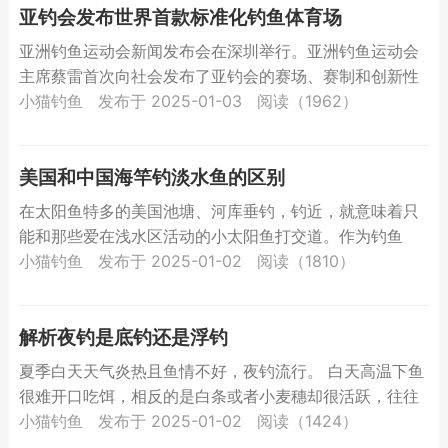
亚钓会发布世界首款标准化钓鱼体育场
亚洲钓鱼运动会新闻发布会在深圳举行。亚洲钓鱼运动会
主席蔡雷首次向社会发布了亚钓会的赛场、赛制和创新性
运营方式。最值得一提的是，亚钓会自主设计、研发、修
小猫钓鱼
发布于 2025-01-03
阅读（1962）
建了世界首...
美国和中国海竿钓淡水鱼的区别
在太阳鱼特多的美国池塘、河库垂钓，钓近，就意味着只
能和那些爱在浅水区活动的小太阳鱼打交道。作为钓鱼
人，谁不希望钓大鱼寻刺激找开心呢？所以大部分美国人
小猫钓鱼
发布于 2025-01-02
阅读（1810）
钓鱼不爱用手...
解析夜钓是底钓还是浮钓
夏季白天天气炎热且鱼情不好，夜钓流行。 白天高温下鱼
很难开口吃饵，相反的是白条或者小麦穗却很活跃，往往
都在吃接口饵，所以在白天能够钓上大鱼真的很...
小猫钓鱼
发布于 2025-01-02
阅读（1424）