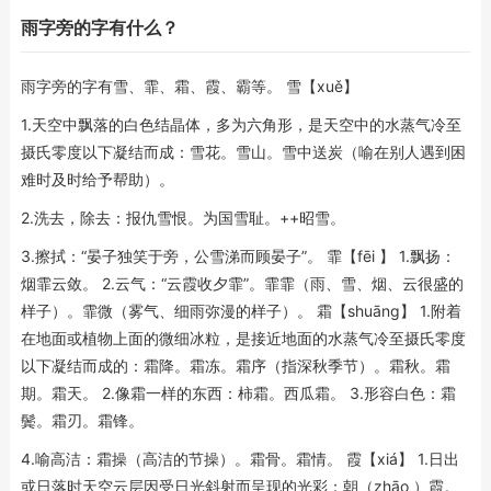
雨字旁的字有什么？
雨字旁的字有雪、霏、霜、霞、霸等。 雪【xuě】
1.天空中飘落的白色结晶体，多为六角形，是天空中的水蒸气冷至
摄氏零度以下凝结而成：雪花。雪山。雪中送炭（喻在别人遇到困
难时及时给予帮助）。
2.洗去，除去：报仇雪恨。为国雪耻。++昭雪。
3.擦拭：“晏子独笑于旁，公雪涕而顾晏子”。 霏【fēi 】 1.飘扬：
烟霏云敛。 2.云气：“云霞收夕霏”。霏霏（雨、雪、烟、云很盛的
样子）。霏微（雾气、细雨弥漫的样子）。 霜【shuāng】 1.附着
在地面或植物上面的微细冰粒，是接近地面的水蒸气冷至摄氏零度
以下凝结而成的：霜降。霜冻。霜序（指深秋季节）。霜秋。霜
期。霜天。 2.像霜一样的东西：柿霜。西瓜霜。 3.形容白色：霜
鬓。霜刃。霜锋。
4.喻高洁：霜操（高洁的节操）。霜骨。霜情。 霞【xiá】 1.日出
或日落时天空云层因受日光斜射而呈现的光彩：朝（zhāo ）霞。