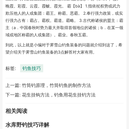
晚霞。彩霞。云霞。霞帔。霞光。 霸【bà】 1.指依杖权势或武力
欺压他人的人或集团：霸王。称霸。恶霸。 2.奉行强力政策，或实
行强力占有：霸占。霸权。霸道。霸略。 3.古代称诸侯的盟主：霸
主（a．中国春秋时势力最大并取得首领地位的诸侯；b．在某一领
域或地区称霸的人或集团）。霸业。春秋五霸。
到此，以上就是小编对于霁雪山钓鱼装备的问题就介绍到这了，希
望介绍关于霁雪山钓鱼装备的3点解答对大家有用。
标签:
钓鱼技巧
上一篇:
竹筒钓原理，竹筒钓鱼的制作方法
下一篇:
花生挂钩方法，钓鱼用花生挂钓方法
相关阅读
水库野钓技巧详解