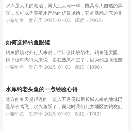
水库是人工的湖泊，同大江大河一样，既具有大自然的风
光，又可成为养殖水产品的优良场所，它的浩瀚之气远非
塘堰可比，真可尽得自然水域的风趣，又可得多有所获的
小猫钓鱼
发布于 2025-01-03
阅读（2063）
喜悦，有时...
如何选择钓鱼眼镜
钓鱼眼镜对外行人来说，估计会比较陌生。钓鱼还要眼
镜？但对内行人来说，是在熟悉不过了，因为钓鱼眼镜能
帮助钓鱼者更加容易地发现鱼的动向，而且能保护眼睛。
小猫钓鱼
发布于 2025-01-03
阅读（1896）
钓鱼眼镜一...
水库钓老头鱼的一点经验心得
北方的春天是很迟的，进入五月份以后长城以南的地域已
是草长莺飞，水兴鱼跃了，而此时我们北方地区的钓友们
大部分时间只能是望水兴叹，鱼儿不给面子，不愿咬你的
小猫钓鱼
发布于 2025-01-03
阅读（1742）
钩。于是，...