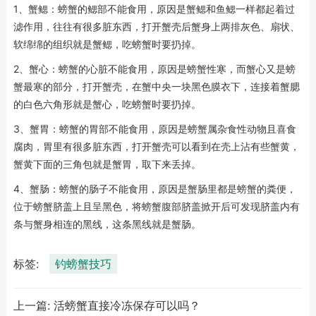
1、蟹鳃：螃蟹的鳃部不能食用，原因是蟹鳃和鱼鳃一样都起着过
滤作用，往往有很多脏东西，打开蟹壳后蟹身上两排灰色、扇状、
软绵绵的组织就是蟹鳃，吃螃蟹时要扔掉。
2、蟹心：螃蟹的心脏不能食用，原因是螃蟹性寒，而蟹心又是螃
蟹最寒的部分，打开蟹壳，在蟹中央一块黑色膜衣下，连接着蟹腮
的白色六角形就是蟹心，吃螃蟹时要扔掉。
3、蟹胃：螃蟹的胃部不能食用，原因是螃蟹属杂食性动物且喜食
腐肉，胃里有很多脏东西，打开蟹壳可以看到在壳上沾有些蟹黄，
蟹黄下面的三角包就是蟹胃，取下来丢掉。
4、蟹肠：螃蟹的肠子不能食用，原因是蟹肠里都是螃蟹的粪便，
位于螃蟹脐盖上且呈黑色，将螃蟹腹部脐盖掀开后可发现脐盖内有
条与蟹身相连的黑线，这条黑线就是蟹肠。
标签:
钓螃蟹技巧
上一篇:
活螃蟹直接冷冻保存可以吗？