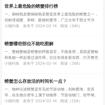
世界上最危险的螃蟹排行榜
一、铜铸熟若蟹铜铸熟若蟹是世界上最危险的螃蟹之一，
别称埋扇蟹、笨蟳、眼镜蛇蟹等，广泛分布于西太平洋
区，我国台湾岛、海南岛及日本、琉球群岛、东南亚、菲
小猫钓鱼
发布于 2024-02-14
阅读（340）
律宾、马来西...
螃蟹哪些部位不能吃图解
一、蟹鳃蟹鳃是螃蟹的呼吸器官，不能食用，原因是蟹鳃
和鱼鳃一样起着过滤作用，往往有很多脏东西，打开蟹壳
后蟹身上两排灰色、扇状、软绵绵的组织就是蟹鳃，吃螃
小猫钓鱼
发布于 2024-02-14
阅读（268）
蟹时要扔掉...
螃蟹怎么存放活的时间长一点？
一、物种论述螃蟹是常见的节肢动物，别称爬海、贫其
等，在生物分类学上属于动物界、节肢动物门、软甲纲、
十足目、腹胚亚目、短尾次目的统称，全世界共有4700余
小猫钓鱼
发布于 2024-02-14
阅读（258）