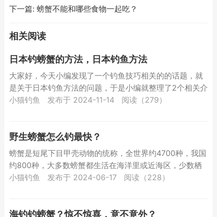
下一篇:
螃蟹不能和哪些食物一起吃？
相关阅读
日本钓螃蟹的方法，日本钓鱼方法
大家好，今天小编发现了一个钓鱼技巧相关的的话题，就
是关于日本钓鱼方法的问题，于是小编就整理了2个相关介
绍日本钓鱼方法的解答，让我们一起看看吧。日本钓螃蟹
小猫钓鱼
发布于 2024-11-14
阅读（279）
的方法？...
野生螃蟹怎么钓最快？
螃蟹是短尾下目甲壳动物的统称，全世界约4700种，我国
约800种，大多数螃蟹都生活在海洋里或近海区，少数栖
息在淡水中或陆地上，常见的有中华绒螯蟹、青蟹、梭
小猫钓鱼
发布于 2024-06-17
阅读（228）
子...
海钓钓螃蟹？惊不惊喜，意不意外？