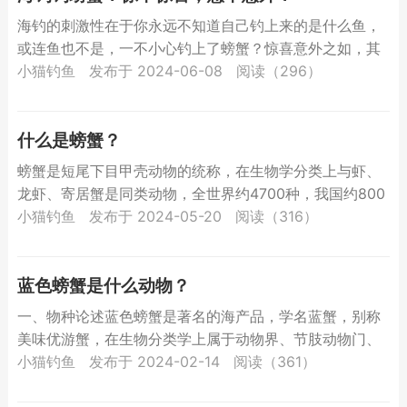
海钓的刺激性在于你永远不知道自己钓上来的是什么鱼，
或连鱼也不是，一不小心钓上了螃蟹？惊喜意外之如，其
实螃蟹肉质鲜美，众人追捧，钓螃蟹也是一个新奇的想
小猫钓鱼
发布于 2024-06-08
阅读（296）
法。那么...
什么是螃蟹？
螃蟹是短尾下目甲壳动物的统称，在生物学分类上与虾、
龙虾、寄居蟹是同类动物，全世界约4700种，我国约800
种，大多数生活在海洋里或近海区，少数栖息在淡水中或
小猫钓鱼
发布于 2024-05-20
阅读（316）
陆地...
蓝色螃蟹是什么动物？
一、物种论述蓝色螃蟹是著名的海产品，学名蓝蟹，别称
美味优游蟹，在生物分类学上属于动物界、节肢动物门、
甲壳纲、十足目、梭子蟹科、美青蟹属的统称，广泛分布
小猫钓鱼
发布于 2024-02-14
阅读（361）
于西大西洋...