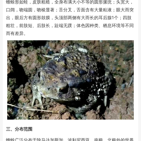
蟾蜍形如蛙，皮肤粗糙，全身布满大小不等的圆形瘰疣；头宽大，
口阔，吻端圆，吻棱显著；舌分叉，舌面含有大量粘液；眼大而突
出，眼后方有圆形鼓膜，头顶部两侧有大而长的耳后腺1个；四肢
粗壮，前肢短、后肢长，趾端无蹼；体色因种类、栖息环境等不同
而有差异。
三、分布范围
蟾蜍广泛分布于除马达加斯加、波利尼西亚、南极、北极外的世界