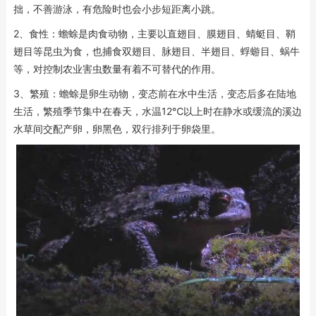
拙，不善游泳，有危险时也会小步短距离小跳。
2、食性：蟾蜍是肉食动物，主要以直翅目、膜翅目、蜻蜓目、鞘
翅目等昆虫为食，也捕食双翅目、脉翅目、半翅目、蜉蝣目、蜗牛
等，对控制农业害虫数量有着不可替代的作用。
3、繁殖：蟾蜍是卵生动物，变态前在水中生活，变态后多在陆地
生活，繁殖季节集中在春天，水温12℃以上时在静水或缓流的溪边
水草间交配产卵，卵黑色，双行排列于卵袋里。