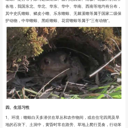
各地，我国东北、华北、华东、华中、华南、西南等地均有分布，
其中史氏蟾蜍、鳞皮小蟾、乐东蟾蜍、无棘溪蟾等属于国家二级保
护动物，中华蟾蜍、黑眶蟾蜍、花背蟾蜍等属于“三有动物”。
四、生活习性
1、环境：蟾蜍白天多潜伏在草丛和农作物间，或在住宅四周及旱
地的石块下、土洞中，黄昏时常在路旁、草地上爬行觅食，行动笨