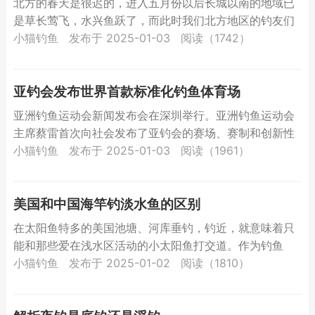
北方的春天是很迟的，进入五月份以后长城以南的地域已
是草长莺飞，水兴鱼跃了，而此时我们北方地区的钓友们
大部分时间只能是望水兴叹，鱼儿不给面子，不愿咬你的
小猫钓鱼
发布于 2025-01-03
阅读（1742）
钩。于是，...
亚钓会发布世界首款标准化钓鱼体育场
亚洲钓鱼运动会新闻发布会在深圳举行。亚洲钓鱼运动会
主席蔡雷首次向社会发布了亚钓会的赛场、赛制和创新性
运营方式。最值得一提的是，亚钓会自主设计、研发、修
小猫钓鱼
发布于 2025-01-03
阅读（1961）
建了世界首...
美国和中国海竿钓淡水鱼的区别
在太阳鱼特多的美国池塘、河库垂钓，钓近，就意味着只
能和那些爱在浅水区活动的小太阳鱼打交道。作为钓鱼
人，谁不希望钓大鱼寻刺激找开心呢？所以大部分美国人
小猫钓鱼
发布于 2025-01-02
阅读（1810）
钓鱼不爱用手...