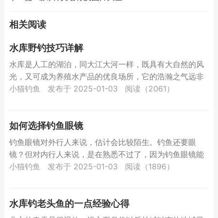
相关阅读
水库野钓技巧详解
水库是人工的湖泊，同大江大河一样，既具有大自然的风
光，又可成为养殖水产品的优良场所，它的浩瀚之气远非
塘堰可比，真可尽得自然水域的风趣，又可得多有所获的
小猫钓鱼
发布于 2025-01-03
阅读（2061）
喜悦，有时...
如何选择钓鱼眼镜
钓鱼眼镜对外行人来说，估计会比较陌生。钓鱼还要眼
镜？但对内行人来说，是在熟悉不过了，因为钓鱼眼镜能
帮助钓鱼者更加容易地发现鱼的动向，而且能保护眼睛。
小猫钓鱼
发布于 2025-01-03
阅读（1896）
钓鱼眼镜一...
水库钓老头鱼的一点经验心得