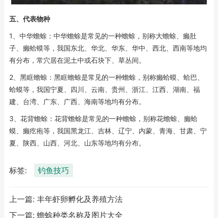
五、代表物种
1、中华蟾蜍：中华蟾蜍是常见的一种蟾蜍，别称大蟾蜍、癞肚
子、癞蛤蟆等，我国东北、华北、华东、华中、西北、西南等地均
有分布，常穴居在泥土中或石块下、草丛间。
2、黑眶蟾蜍：黑眶蟾蜍是常见的一种蟾蜍，别称癞蛤蟆、蛤巴、
蛤蟆等，我国宁夏、四川、云南、贵州、浙江、江西、湖南、福
建、台湾、广东、广西、海南等地均有分布。
3、花背蟾蜍：花背蟾蜍是常见的一种蟾蜍，别称花蟾蜍、癞蛤
蟆、癞疙疱等，我国黑龙江、吉林、辽宁、内蒙、青海、甘肃、宁
夏、陕西、山西、河北、山东等地均有分布。
标签:
钓鱼技巧
上一篇:
丰年虾卵孵化及养殖方法
下一篇:
蟾蜍种类名称及图片大全