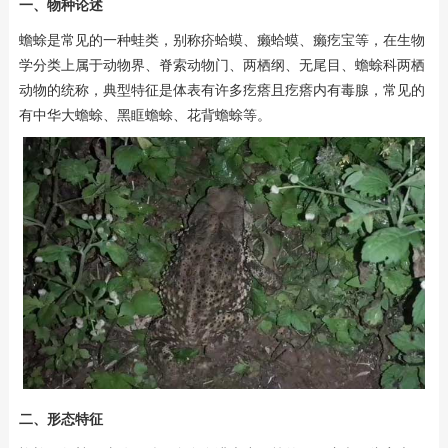
一、物种论述
蟾蜍是常见的一种蛙类，别称疥蛤蟆、癞蛤蟆、癞疙宝等，在生物
学分类上属于动物界、脊索动物门、两栖纲、无尾目、蟾蜍科两栖
动物的统称，典型特征是体表有许多疙瘩且疙瘩内有毒腺，常见的
有中华大蟾蜍、黑眶蟾蜍、花背蟾蜍等。
二、形态特征