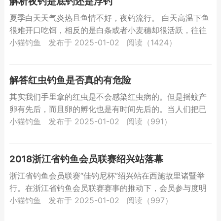
解析夜钓是底钓还是浮钓
夏季白天天气炎热且鱼情不好，夜钓流行。 白天高温下鱼
很难开口吃饵，相反的是白条或者小麦穗却很活跃，往往
都在吃接口饵，所以在白天能够钓上大鱼真的很...
小猫钓鱼
发布于 2025-01-02
阅读（1424）
解答红虫钓鱼是否真的有危险
其实我们手里拿的红虫是不会感染红虫病的。但是摇蚊产
卵有先后，而且卵的孵化也是有时间先后的。当人们把已
孵化长大的红虫捞起来当鱼的饵料时，其他还未孵化的红
小猫钓鱼
发布于 2025-01-02
阅读（991）
虫卵就依附...
2018浙江省钓鱼会员联赛绍兴站落幕
浙江省钓鱼会员联赛“佳钓尼杯”绍兴站在西施故里诸暨举
行。在浙江省钓鱼会员联赛赛事的推动下，会员参与度明
显提升，不少前几站已取得好成绩的，甚至已有国家级头
小猫钓鱼
发布于 2025-01-02
阅读（997）
衔的钓手...