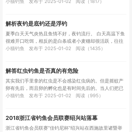
人，谁不希望钓大鱼寻刺激找开心呢？所以大部分美国人
小猫钓鱼
发布于 2025-01-02
阅读（1817）
钓鱼不爱用手...
解析夜钓是底钓还是浮钓
夏季白天天气炎热且鱼情不好，夜钓流行。 白天高温下鱼
很难开口吃饵，相反的是白条或者小麦穗却很活跃，往往
都在吃接口饵，所以在白天能够钓上大鱼真的很...
小猫钓鱼
发布于 2025-01-02
阅读（1435）
解答红虫钓鱼是否真的有危险
其实我们手里拿的红虫是不会感染红虫病的。但是摇蚊产
卵有先后，而且卵的孵化也是有时间先后的。当人们把已
孵化长大的红虫捞起来当鱼的饵料时，其他还未孵化的红
小猫钓鱼
发布于 2025-01-02
阅读（995）
虫卵就依附...
2018浙江省钓鱼会员联赛绍兴站落幕
浙江省钓鱼会员联赛“佳钓尼杯”绍兴站在西施故里诸暨举