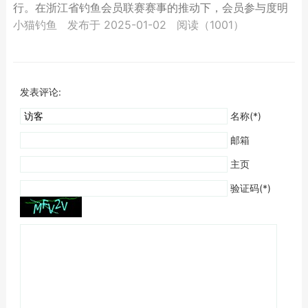
行。在浙江省钓鱼会员联赛赛事的推动下，会员参与度明
显提升，不少前几站已取得好成绩的，甚至已有国家级头
小猫钓鱼
发布于 2025-01-02
阅读（1001）
衔的钓手...
发表评论:
名称(*)
邮箱
主页
验证码(*)