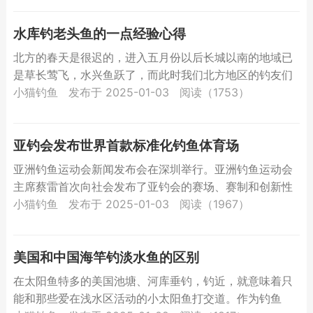
水库钓老头鱼的一点经验心得
北方的春天是很迟的，进入五月份以后长城以南的地域已
是草长莺飞，水兴鱼跃了，而此时我们北方地区的钓友们
大部分时间只能是望水兴叹，鱼儿不给面子，不愿咬你的
小猫钓鱼
发布于 2025-01-03
阅读（1753）
钩。于是，...
亚钓会发布世界首款标准化钓鱼体育场
亚洲钓鱼运动会新闻发布会在深圳举行。亚洲钓鱼运动会
主席蔡雷首次向社会发布了亚钓会的赛场、赛制和创新性
运营方式。最值得一提的是，亚钓会自主设计、研发、修
小猫钓鱼
发布于 2025-01-03
阅读（1967）
建了世界首...
美国和中国海竿钓淡水鱼的区别
在太阳鱼特多的美国池塘、河库垂钓，钓近，就意味着只
能和那些爱在浅水区活动的小太阳鱼打交道。作为钓鱼