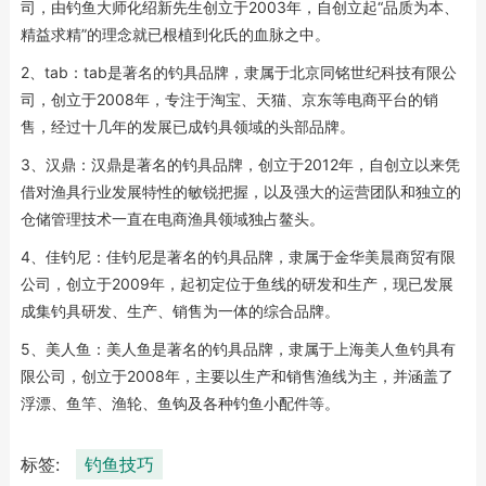
司，由钓鱼大师化绍新先生创立于2003年，自创立起“品质为本、
精益求精”的理念就已根植到化氏的血脉之中。
2、tab：tab是著名的钓具品牌，隶属于北京同铭世纪科技有限公
司，创立于2008年，专注于淘宝、天猫、京东等电商平台的销
售，经过十几年的发展已成钓具领域的头部品牌。
3、汉鼎：汉鼎是著名的钓具品牌，创立于2012年，自创立以来凭
借对渔具行业发展特性的敏锐把握，以及强大的运营团队和独立的
仓储管理技术一直在电商渔具领域独占鳌头。
4、佳钓尼：佳钓尼是著名的钓具品牌，隶属于金华美晨商贸有限
公司，创立于2009年，起初定位于鱼线的研发和生产，现已发展
成集钓具研发、生产、销售为一体的综合品牌。
5、美人鱼：美人鱼是著名的钓具品牌，隶属于上海美人鱼钓具有
限公司，创立于2008年，主要以生产和销售渔线为主，并涵盖了
浮漂、鱼竿、渔轮、鱼钩及各种钓鱼小配件等。
标签:
钓鱼技巧