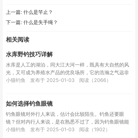
上一篇:
什么是竿止？
下一篇:
什么是失手绳？
相关阅读
水库野钓技巧详解
水库是人工的湖泊，同大江大河一样，既具有大自然的风
光，又可成为养殖水产品的优良场所，它的浩瀚之气远非
塘堰可比，真可尽得自然水域的风趣，又可得多有所获的
小猫钓鱼
发布于 2025-01-03
阅读（2066）
喜悦，有时...
如何选择钓鱼眼镜
钓鱼眼镜对外行人来说，估计会比较陌生。钓鱼还要眼
镜？但对内行人来说，是在熟悉不过了，因为钓鱼眼镜能
帮助钓鱼者更加容易地发现鱼的动向，而且能保护眼睛。
小猫钓鱼
发布于 2025-01-03
阅读（1902）
钓鱼眼镜一...