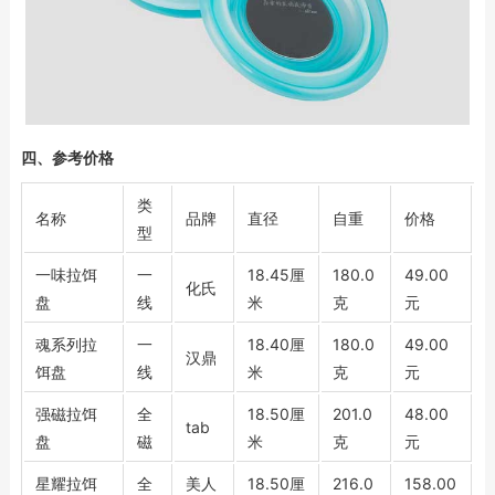
四、参考价格
类
名称
品牌
直径
自重
价格
型
一味拉饵
一
18.45厘
180.0
49.00
化氏
盘
线
米
克
元
魂系列拉
一
18.40厘
180.0
49.00
汉鼎
饵盘
线
米
克
元
强磁拉饵
全
18.50厘
201.0
48.00
tab
盘
磁
米
克
元
星耀拉饵
全
美人
18.50厘
216.0
158.00