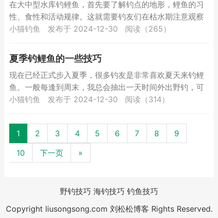
在大中型水库钓鲤鱼，首先要了解钓点的地形，鲤鱼的习
性、食性和活动规律。这就需要钓友们在枯水期注意观察
钓点周围的情况，注意每一处沟沟坎坎和高低不平处，对
小猫钓鱼
发布于 2024-12-30
阅读（265）
每一处钓点...
夏季钓鲤鱼的一些技巧
现在已经正式步入夏季，很多钓友是非常喜欢夏天来钓鲤
鱼。一般每逢到周末，我总会抽出一天时间外出野钓，可
能这都已经变成了一个习惯吧。 夏天，天气温度高，很多
小猫钓鱼
发布于 2024-12-30
阅读（314）
鱼都会潜...
1
2
3
4
5
6
7
8
9
10
下一页
»
野钓技巧
海钓技巧
钓鱼技巧
Copyright liusongsong.com 刘松松博客 Rights Reserved.