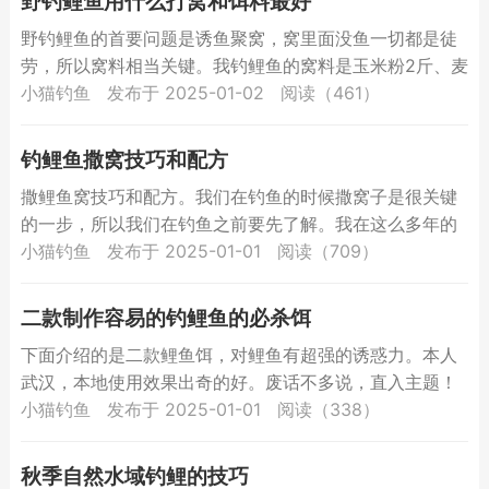
野钓鲤鱼用什么打窝和饵料最好
野钓鲤鱼的首要问题是诱鱼聚窝，窝里面没鱼一切都是徒
劳，所以窝料相当关键。我钓鲤鱼的窝料是玉米粉2斤、麦
麸1斤、谷子半斤、麦子半斤、高粱半斤、酿酒用的曲酒适
小猫钓鱼
发布于 2025-01-02
阅读（461）
量。将...
钓鲤鱼撒窝技巧和配方
撒鲤鱼窝技巧和配方。我们在钓鱼的时候撒窝子是很关键
的一步，所以我们在钓鱼之前要先了解。我在这么多年的
钓鱼中，也积累了一些经验，现在跟大家交流下。 一、我
小猫钓鱼
发布于 2025-01-01
阅读（709）
们在选择...
二款制作容易的钓鲤鱼的必杀饵
下面介绍的是二款鲤鱼饵，对鲤鱼有超强的诱惑力。本人
武汉，本地使用效果出奇的好。废话不多说，直入主题！
第1款 “金弹子”制作方法及具体使用 制作原料：选取新鲜
小猫钓鱼
发布于 2025-01-01
阅读（338）
小...
秋季自然水域钓鲤的技巧