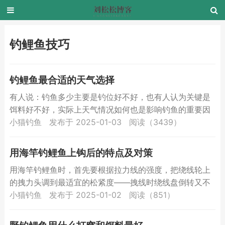
钓鲤鱼技巧
钓鲤鱼最合适的天气选择
有人说：钓鱼多少主要是钓位好不好，也有人认为关键是
饵料好不好，实际上天气情况如何也是影响钓鱼的重要因
素之一。在垂钓过程中丝毫不亚于其它任何一个环节。不
小猫钓鱼
发布于 2025-01-03
阅读（3439）
管是在鱼塘...
用海竿钓鲤鱼上钩后的特点及对策
用海竿钓鲤鱼时，首先要根据拉力线的强度，把绕线轮上
的拽力头调到最适宜的松紧度——拽线时绕线盘倒转又不
断线。一般要稍松点，不要过紧。这一点十分重要，不可
小猫钓鱼
发布于 2025-01-02
阅读（851）
掉以轻心。...