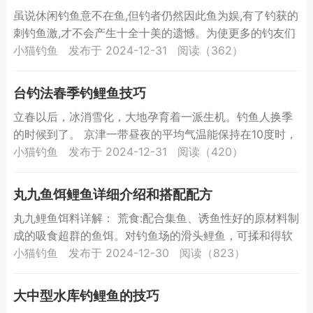
虽说休闲钓鱼意不在鱼,但钓者仍然因此鱼为娱,有了钓获的
刺钓鱼激,才不会产生十全十美的遗憾。为使更多的钓友们
享受钓获的快乐,我把自己秋季在天然水域手竿钓鲤鱼的一
小猫钓鱼
发布于 2024-12-31
阅读（362）
些...
台钓法春季钓鲤鱼技巧
立春以后，冰消雪化，大地孕育着一派生机。钓鱼人换季
的时候到了。 京津一带昼夜的平均气温能保持在10度时，
就标志着春天已经来临，虽然这时的气温还不算太稳定，
小猫钓鱼
发布于 2024-12-31
阅读（420）
但随着...
丸九鱼饵鲤鱼详细介绍和搭配配方
丸九鲤鱼饵料详解： 荒食:配合集鱼、诱鱼性好的原材料制
成的吸食超群的鱼饵。对钓鱼场的滑头鲤鱼，可揉和得软
些，沉住气垂钓。重量：250G 天下无双:是浮漂钓的鲤
小猫钓鱼
发布于 2024-12-30
阅读（823）
鱼...
大中型水库钓鲤鱼的技巧